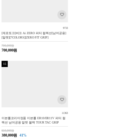
9733
[제로토크]버크 Ai ZERO 퍼터 컬렉션[남여공용]
[말렛][7COLORS][ZERO FIT GRIP]
700,000원
700,000원
15
11363
이븐롤코리아정품 이븐롤 ER10/ER11V 퍼터 컬
렉션 남여공용 말렛 블랙 TOUR TAC GRIP
650,000원
380,000원
41%