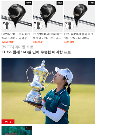
[고반발]PRGR 슈퍼 에그
[고반발]PRGR 슈퍼 에그
[고반발]PRGR 슈퍼 에그
헥사 드라이버 남여공용
헥사 페어웨이우드 남여
헥사 유틸리티 남여공용
SUPER egg SHAFT
1,450,000
880,000
SUPER egg SHAFT
570,000
공용 SUPER egg SHAFT
[WITB] 이미향 프로
EL3와 함께 3143일 만에 우승한 이미향 프로