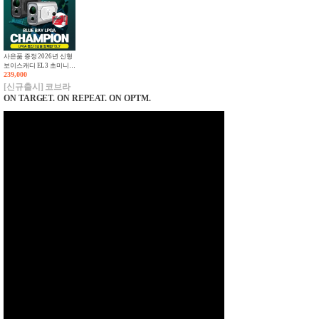
사은품 증정 2026년 신형
보이스캐디 EL3 초미니
239,000
레이저형 거리측정기 삼
각측정 연속스캔측정기능
[신규출시] 코브라
추가!
ON TARGET. ON REPEAT. ON OPTM.