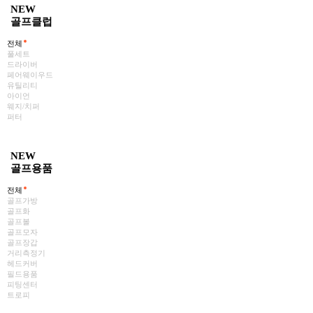
NEW
골프클럽
전체
풀세트
드라이버
페어웨이우드
유틸리티
아이언
웨지/치퍼
퍼터
NEW
골프용품
전체
골프가방
골프화
골프볼
골프모자
골프장갑
거리측정기
헤드커버
필드용품
피팅센터
트로피