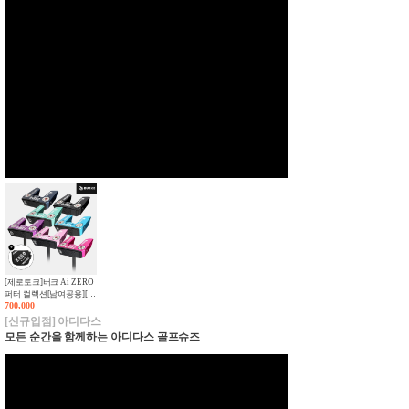
[제로토크]버크 Ai ZERO
퍼터 컬렉션[남여공용][말
700,000
렛][7COLORS][ZERO
FIT GRIP]
[신규입점] 아디다스
모든 순간을 함께하는 아디다스 골프슈즈