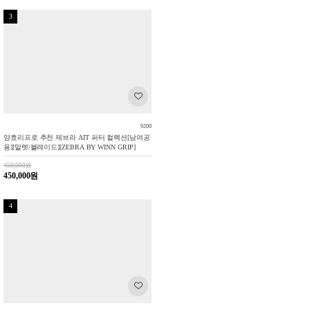
3
9200
양효리프로 추천 제브라 AIT 퍼터 컬렉션[남여공
용][말렛/블레이드][ZEBRA BY WINN GRIP]
450,000원
450,000원
4