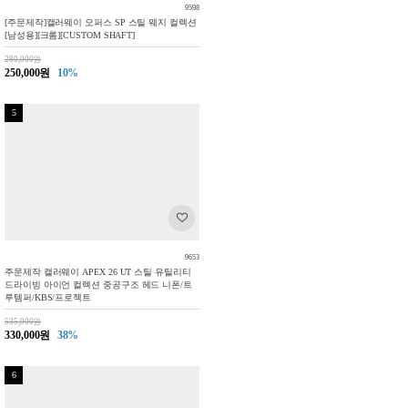
9598
[주문제작]캘러웨이 오퍼스 SP 스틸 웨지 컬렉션
[남성용][크롬][CUSTOM SHAFT]
280,000원
250,000원
10%
5
9653
주문제작 캘러웨이 APEX 26 UT 스틸 유틸리티
드라이빙 아이언 컬렉션 중공구조 헤드 니폰/트
루템퍼/KBS/프로젝트
535,000원
330,000원
38%
6