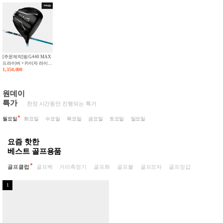
[주문제작]핑 G440 MAX
드라이버 + 카이자 라이트
1,350,000
샤프트 조합[남성용]
[NEW KAIZA LIGHT]
원데이
특가
한정 시간동안 진행되는 특가
월요일
화요일
수요일
목요일
금요일
토요일
일요일
요즘 핫한
베스트 골프용품
골프클럽
골프백
거리측정기
골프화
골프볼
골프모자
골프장갑
1