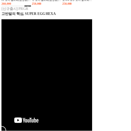
260,000
250,000
250,000
[화이트네이비][GX3938]
[화이트실버][JS1766]
[여성용][화이트실버]
[JS1764]
[신규출시] PRGR
고반발의 핵심, SUPER EGG HEXA
아디다스 코드케이오스
25 보아 골프화[남성용]
269,000
[화이트네이비][HQ0037]