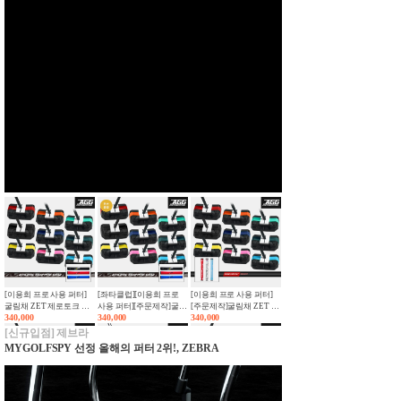
주문제작 코브라 OPTM
코브라 OPTM X 페어웨이
주문제작 코브라 OPTM X
LS 드라이버 남성용
우드 남성용 for
페어웨이우드 남성용
VENTUS BLACK
990,000
SPEEDER NX
430,000
VENTUS BLUE
680,000
VELOCORE PLUS
VELOCORE PLUS
코브라 OPTM 유틸리티
주문제작 코브라 OPTM
코브라 OPTM MAX-D 드
남성용 for SPEEDER NX
유틸리티 남성용 TOUR
라이버 여성용 for
380,000
AD DI
490,000
SPEEDER NX
760,000
코브라 OPTM MAX 페어
코브라 OPTM 유틸리티
[이용희 프로 사용 퍼터]
[좌타클럽][이용희 프로
[이용희 프로 사용 퍼터]
웨이우드 여성용 for
여성용 for SPEEDER NX
굴림채 ZET 제로토크 퍼
사용 퍼터][주문제작]굴림
[주문제작]굴림채 ZET 제
SPEEDER NX
430,000
380,000
340,000
340,000
340,000
터[남여공용][말렛]
채 ZET 제로토크 퍼터[남
로토크 블랙 제로스틱 유
[CONTROL PRO 2.0]
여공용][말렛][CONTROL
광 카본샤프트 퍼터
[신규입점] 제브라
PRO 2.0]
32~35인치 [남여공용][말
MYGOLFSPY 선정 올해의 퍼터 2위!, ZEBRA
렛][WORLD 2.0 PISTOL
GRIP]