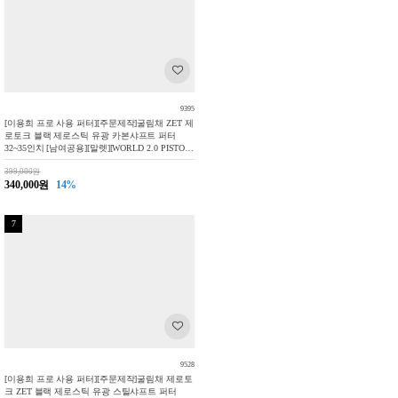
9395
[이용희 프로 사용 퍼터][주문제작]굴림채 ZET 제
로토크 블랙 제로스틱 유광 카본샤프트 퍼터
32~35인치 [남여공용][말렛][WORLD 2.0 PISTOL
GRIP]
399,000원
340,000원
14%
7
9528
[이용희 프로 사용 퍼터][주문제작]굴림채 제로토
크 ZET 블랙 제로스틱 유광 스틸샤프트 퍼터