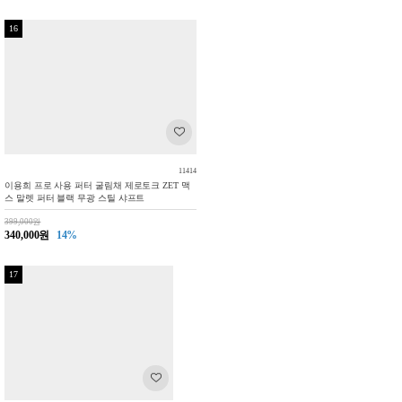
16
11414
이용희 프로 사용 퍼터 굴림채 제로토크 ZET 맥
스 말렛 퍼터 블랙 무광 스틸 샤프트
399,000원
340,000원
14%
17