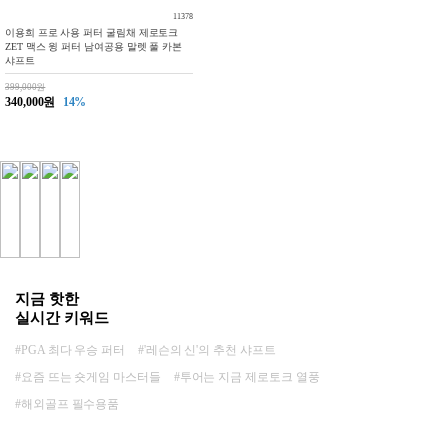
11378
이용희 프로 사용 퍼터 굴림채 제로토크
ZET 맥스 윙 퍼터 남여공용 말렛 풀 카본
샤프트
399,000원
340,000원
14%
지금 핫한
실시간 키워드
#PGA 최다 우승 퍼터
#'레슨의 신'의 추천 샤프트
#요즘 뜨는 숏게임 마스터들
#투어는 지금 제로토크 열풍
#해외골프 필수용품